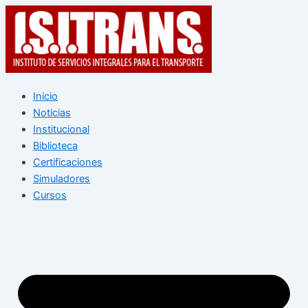
Ir
Navegación
al
de
contenido
entradas
Inicio
Noticias
Institucional
Biblioteca
Certificaciones
Simuladores
Cursos